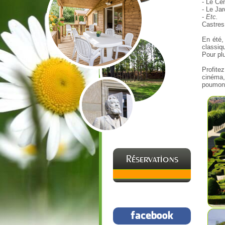
- Le Ce
- Le Jar
-
Etc.
Castres
En été,
classiq
Pour plu
Profite
cinéma
poumon v
Réservations
facebook