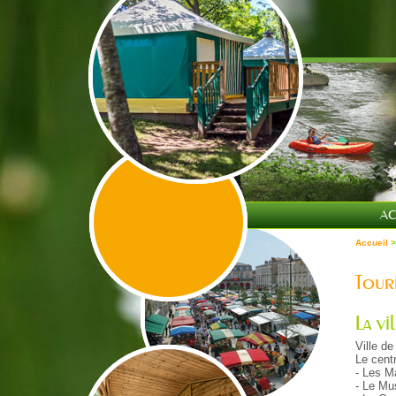
AC
Accueil
>
Touri
La vi
Ville d
Le centr
- Les M
- Le Mu