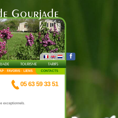
f
RJADE
TOURISME
TARIFS
AP
-
FAVORIS
-
LIENS
CONTACTS
05 63 59 33 51
ie exceptionnels.