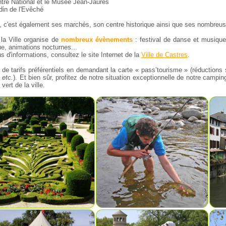
ntre National et le Musée Jean-Jaurès
din de l'Evêché
, c'est également ses marchés, son centre historique ainsi que ses nombreuse
 la Ville organise de
nombreux évènements
: festival de danse et musiq
ue, animations nocturnes...
s d'informations, consultez le site Internet de la
Ville de Castres
.
z de tarifs préférentiels en demandant la carte « pass’tourisme » (réductions
,
etc.
). Et bien sûr, profitez de notre situation exceptionnelle de notre campi
ert de la ville.