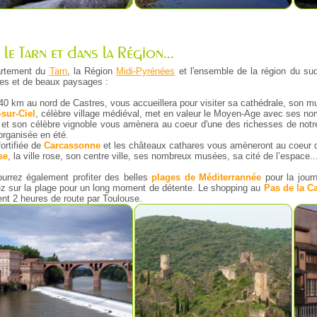
le Tarn et dans la Région...
artement du
Tarn
, la Région
Midi-Pyrénées
et l'ensemble de la région du su
lles et de beaux paysages :
 40 km au nord de Castres, vous accueillera pour visiter sa cathédrale, son m
sur-Ciel
, célèbre village médiéval, met en valeur le Moyen-Age avec ses n
et son célèbre vignoble vous amènera au coeur d'une des richesses de notr
organisée en été.
fortifiée de
Carcassonne
et les châteaux cathares vous amèneront au coeur de
se
, la ville rose, son centre ville, ses nombreux musées, sa cité de l’espace..
urrez également profiter des belles
plages de Méditerrannée
pour la jou
ez sur la plage pour un long moment de détente. Le shopping au
Pas de la C
nt 2 heures de route par Toulouse.