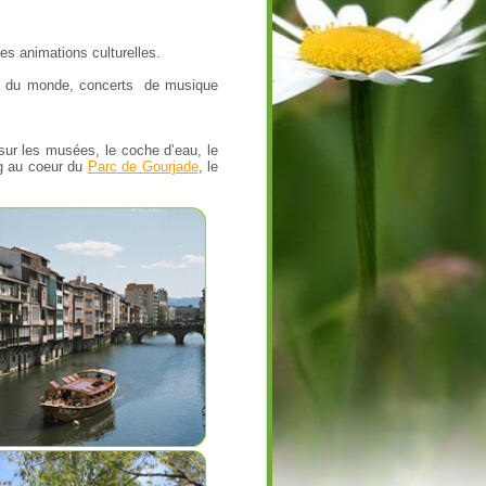
s animations culturelles.
ue du monde, concerts de musique
 sur les musées, le coche d’eau, le
ng au coeur du
Parc de Gourjade
, le