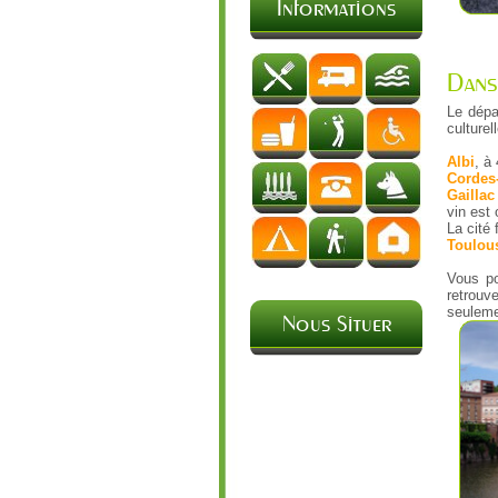
Informations
Dans 
Le dép
culture
Albi
, à
Cordes-
Gaillac
vin est 
La cité 
Toulou
Vous po
retrouv
seuleme
Nous Situer