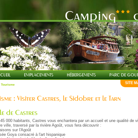
CUEIL
EMPLACEMENTS
HÉBERGEMENTS
PARC DE GOU
SITE M
 Tourisme
sme : Visiter Castres, le Sidobre et le Tarn
lle de Castres
e 45 000 habitants, Castres vous enchantera par un accueil et une qualité de v
e ville, traversé par la rivière Agoût, vous fera découvrir :
aisons sur l'Agoût
sée Goya consacré à l'art hispanique